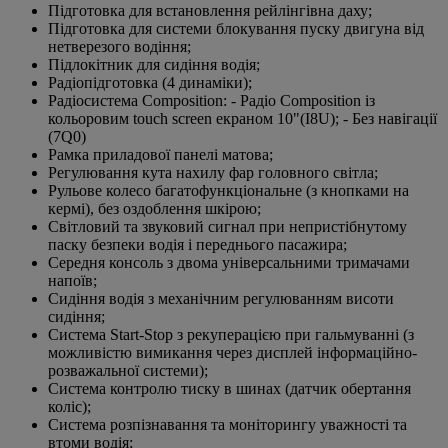
Підготовка для встановлення рейлінгівна даху;
Підготовка для системи блокування пуску двигуна від
нетверезого водіння;
Підлокітник для сидіння водія;
Радіопідготовка (4 динаміки);
Радіосистема Composition: - Радіо Composition із
кольоровим touch screen екраном 10"(I8U); - Без навігації
(7Q0)
Рамка приладової панелі матова;
Регулювання кута нахилу фар головного світла;
Рульове колесо багатофункціональне (з кнопками на
кермі), без оздоблення шкірою;
Світловий та звуковий сигнал при непристібнутому
паску безпеки водія і переднього пасажира;
Середня консоль з двома універсальними тримачами
напоїв;
Сидіння водія з механічним регулюванням висоти
сидіння;
Система Start-Stop з рекуперацією при гальмуванні (з
можливістю вимикання через дисплей інформаційно-
розважальної системи);
Система контролю тиску в шинах (датчик обертання
коліс);
Система розпізнавання та моніторингу уважності та
втоми водія;