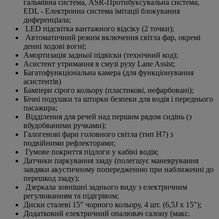
гальмівна система, ASR-Протибуксувальна система,
EDL - Електронна система імітації блокування
диференціала;
LED підсвітка вантажного відсіку (2 точки);
Автоматичний режим включення світла фар, окремі
денні ходові вогні;
Амортизація задньої підвіски (технічний код);
Асистент утримання в смузі руху Lane Assist;
Багатофункціональна камера (для функціонування
асистентів)
Бампери сірого кольору (пластикові, нефарбовані);
Бічні подушки та шторки безпеки для водія і переднього
пасажира;
Відділення для речей над першим рядом сидінь (з
вбудобваними ручками);
Галогенові фари головного світла (тип H7) з
подвійними рефлекторами;
Гумове покриття підлоги у кабіні водія;
Датчики паркування ззаду (полегшує маневрування
завдяки акустичному попередженню при наближенні до
перешкод ззаду);
Дзеркала зовнішні заднього виду з електричним
регулюванням та підігрівом;
Диски сталеві 15" чорного кольору, 4 шт. (6,5J x 15");
Додатковий електричний опалювач салону (макс.