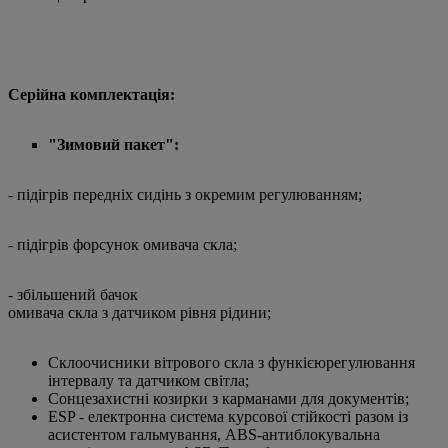
Серійна комплектація:
"Зимовий пакет":
- підігрів передніх сидінь з окремим регулюванням;
- підігрів форсунок омивача скла;
- збільшений бачок
омивача скла з датчиком рівня рідини;
Cклоочисники вітрового скла з функієюрегулювання
інтервалу та датчиком світла;
Cонцезахистні козирки з карманами для документів;
ESP - електронна система курсової стійкості разом із
асистентом гальмування, ABS-антиблокувальна