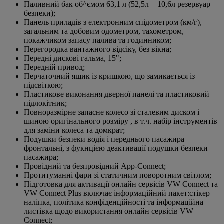
Паливний бак об^ємом 63,1 л (52,5л + 10,6л резервуар
безпеки);
Панель приладів з електронним спідометром (км/г),
загальним та добовим одометром, тахометром,
покажчиком запасу палива та годинником;
Перегородка вантажного відсіку, без вікна;
Передні дискові гальма, 15";
Передній привод;
Перчаточний ящик із кришкою, що замикається із
підсвіткою;
Пластикове виконання дверної панелі та пластиковий
підлокітник;
Повноразмірне запасне колесо зі сталевим диском і
шиною оригінального розміру , в т.ч. набір інструментів
для заміни колеса та домкрат;
Подушки безпеки водія і переднього пасажира
фронтальні, з фукнцією деактивації подушки безпеки
пасажира;
Провідний та безпровідний App-Connect;
Протитуманні фари зі статичним поворотним світлом;
Підготовка для активації онлайн сервісів VW Connect та
VW Connect Plus включає інформаційний пакет:стікер
наліпка, політика конфіденційності та інформаційна
листівка щодо використання онлайн сервісів VW
Connect;