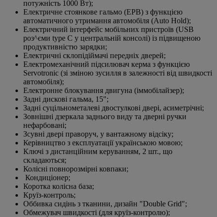
потужність 1000 Вт);
Електричне стоянкове гальмо (EPB) з функцією
автоматичного утримання автомобіля (Auto Hold);
Електричний інтерфейс мобільних пристроїв (USB
роз^єми type C у центральній консолі) із підвищеною
продуктивністю зарядки;
Електричні склопідіймачі передніх дверей;
Електромеханічний підсилювач керма з функцією
Servotronic (зі зміною зусилля в залежності від швидкості
автомобіля);
Електронне блокування двигуна (іммобілайзер);
Задні дискові гальма, 15";
Задні суцільнометалеві двостулкові двері, асиметрічні;
Зовнішні дзеркала заднього виду та дверні ручки
нефарбовані;
Зсувні двері праворуч, у вантажному відсіку;
Керівництво з експлуатації українською мовою;
Ключі з дистанційним керуванням, 2 шт., що
складаються;
Колісні повнорозмірні ковпаки;
Кондиціонер;
Коротка колісна база;
Круїз-контроль;
Оббивка сидінь з тканини, дизайн "Double Grid";
Обмежувач швидкості (для круїз-контролю);